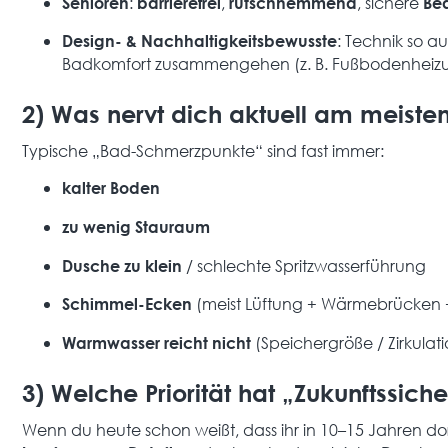
:
,
, sichere
Senioren
barrierefrei
rutschhemmend
Be
: Technik so a
Design- & Nachhaltigkeitsbewusste
Badkomfort zusammengehen (z. B. Fußbodenheizun
2) Was nervt dich aktuell am meiste
Typische „Bad-Schmerzpunkte“ sind fast immer:
kalter Boden
zu wenig Stauraum
/ schlechte Spritzwasserführung
Dusche zu klein
(meist Lüftung + Wärmebrücken 
Schimmel-Ecken
(Speichergröße / Zirkulat
Warmwasser reicht nicht
3) Welche Priorität hat „Zukunftssiche
Wenn du heute schon weißt, dass ihr in 10–15 Jahren dort 