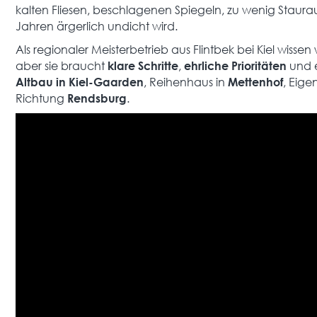
kalten Fliesen, beschlagenen Spiegeln, zu wenig Staur
Jahren ärgerlich undicht wird.
Als regionaler Meisterbetrieb aus Flintbek bei Kiel wisse
aber sie braucht
,
und 
klare Schritte
ehrliche Prioritäten
, Reihenhaus in
, Eig
Altbau in Kiel-Gaarden
Mettenhof
Richtung
.
Rendsburg