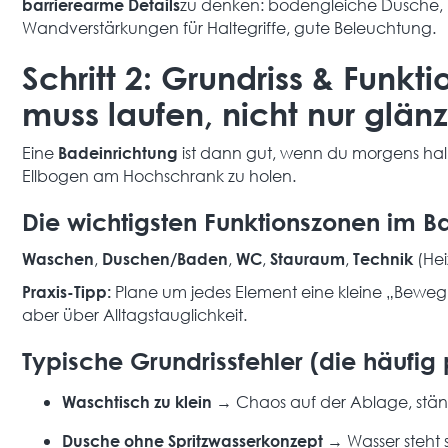
zu denken: bodengleiche Dusche, 
barrierearme Details
Wandverstärkungen für Haltegriffe, gute Beleuchtung.
Schritt 2: Grundriss & Funk
muss laufen, nicht nur glän
Eine
ist dann gut, wenn du morgens ha
Badeinrichtung
Ellbogen am Hochschrank zu holen.
Die wichtigsten Funktionszonen im B
,
,
,
,
(Hei
Waschen
Duschen/Baden
WC
Stauraum
Technik
Plane um jedes Element eine kleine „Bewegu
Praxis-Tipp:
aber über Alltagstauglichkeit.
Typische Grundrissfehler (die häufig
→ Chaos auf der Ablage, stän
Waschtisch zu klein
→ Wasser steht st
Dusche ohne Spritzwasserkonzept