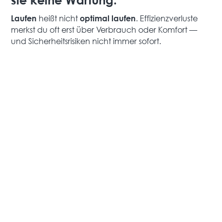
sie keine Wartung.“
heißt nicht
. Effizienzverluste
Laufen
optimal laufen
merkst du oft erst über Verbrauch oder Komfort —
und Sicherheitsrisiken nicht immer sofort.
Mythos 2: „Der Schornsteinfeger
macht das schon.“
Schornsteinfeger-Prüfungen nach KÜO sind wichtig,
aber sie ersetzen keine komplette Wartung durch
den Fachbetrieb.
Mythos 3: „Wartung ist nur
Abzocke.“
Eine schlechte Wartung kann Abzocke sein. Eine
gute Wartung ist
: weniger Ausfälle,
Planbarkeit
bessere Effizienz, sauber dokumentiert.
Mythos 4: „Ich kann das selbst.“