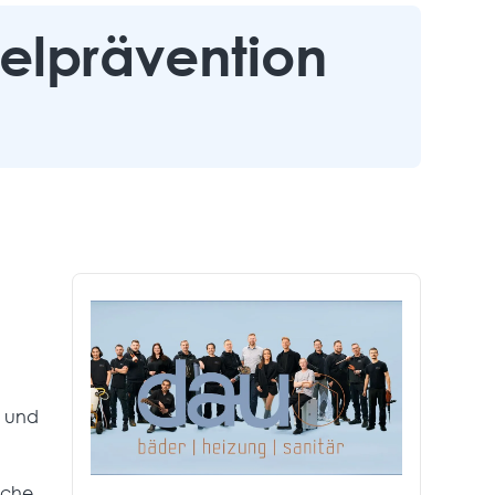
elprävention
g und
lche