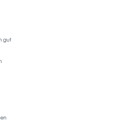
n gut
n
nen