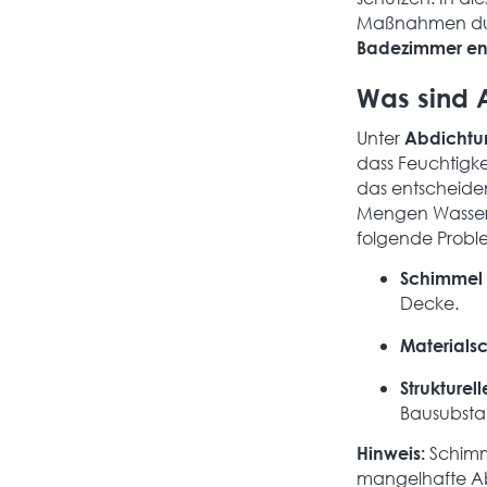
Maßnahmen durc
Badezimmer en
Was sind 
Unter
Abdichtu
dass Feuchtigke
das entscheide
Mengen Wasser 
folgende Probl
Schimmel
Decke.
Materials
Strukturel
Bausubsta
Schimm
Hinweis:
mangelhafte Ab