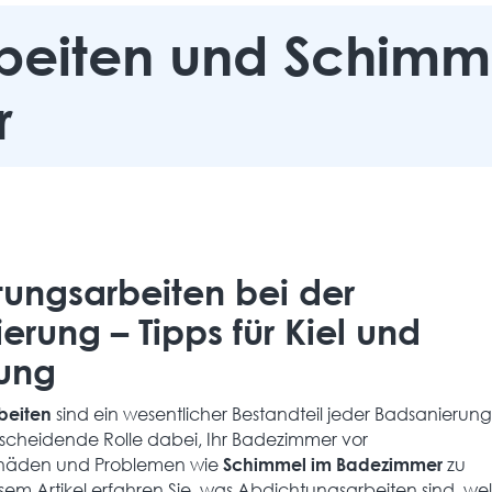
beiten und Schimm
r
ungsarbeiten bei der
erung – Tipps für Kiel und
ung
sind ein wesentlicher Bestandteil jeder Badsanierun
beiten
tscheidende Rolle dabei, Ihr Badezimmer vor
chäden und Problemen wie
zu
Schimmel im Badezimmer
esem Artikel erfahren Sie, was Abdichtungsarbeiten sind, we