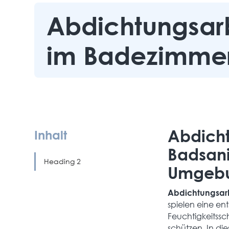
Abdichtungsar
im Badezimme
Abdicht
Inhalt
Badsani
Heading 2
Umgeb
Abdichtungsar
spielen eine en
Feuchtigkeitss
schützen. In di