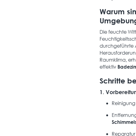
Warum sin
Umgebung 
Die feuchte Witt
Feuchtigkeitss
durchgeführte 
Herausforderung
Raumklima, erh
effektiv
Badezi
Schritte b
1.
Vorbereitu
Reinigung
Entfernung
Schimmels
Reparatur