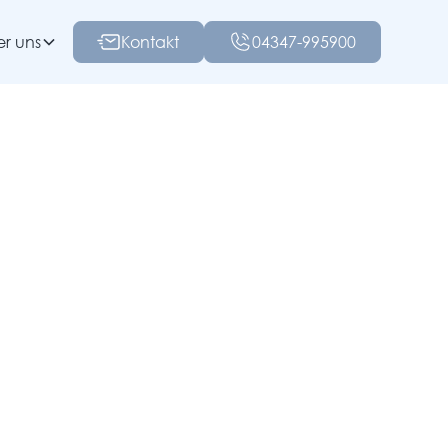
r uns
Kontakt
04347-995900