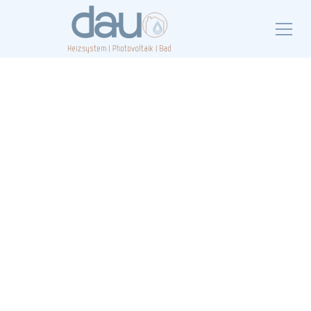
Mit Photovoltaik in
eine grüne Zukunft
Stellen Sie sich vor, Sie erzeugen Ihren eigenen Strom
und machen sich unabhängiger von steigenden
Preisen. Mit einer Photovoltaikanlage wird genau das
möglich.
Wir stehen Ihnen persönlich zur Seite und planen
gemeinsam mit Ihnen ein Konzept, das nachhaltig
wirkt und sich für Sie rechnet.