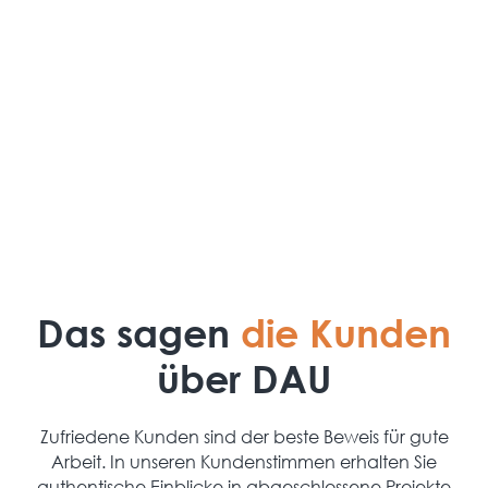
Service & Wartung
Auch nach der Installation bleibt Ihr System
zuverlässig – durch regelmäßige Wartung und
schnellen Service.
Das sagen
die Kunden
über DAU
Zufriedene Kunden sind der beste Beweis für gute
Arbeit. In unseren Kundenstimmen erhalten Sie
authentische Einblicke in abgeschlossene Projekte