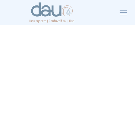
Ihr Partner in Hassee
für Heizung und
Sanitär
In Hassee sind wir Ihr zuverlässiger Partner für
Heizungs- und Sanitärarbeiten. Mit moderner Technik
und professionellem Service setzen wir Ihre Projekte
erfolgreich um.