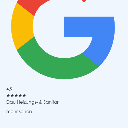
4.9
★
★
★
★
★
Dau Heizungs- & Sanitär
mehr sehen