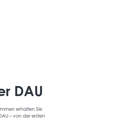
Auch nach der Installation bleibt Ihr System
zuverlässig – durch regelmäßige Wartung und
schnellen Service.
er DAU
timmen erhalten Sie
DAU – von der ersten