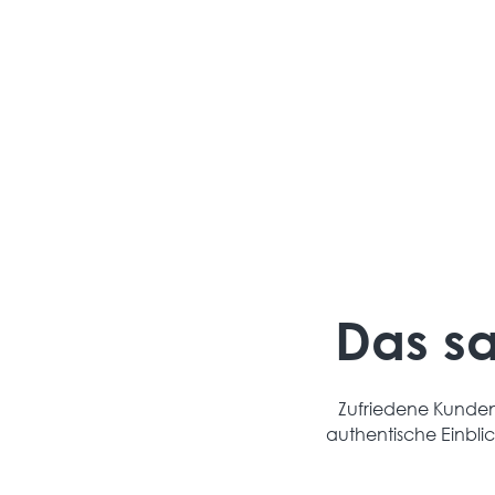
Jede Wärmepumpe wird individuell ausgelegt –
inklusive Heizlastberechnung und
Systemkonzept.
Das s
Zufriedene Kunden 
authentische Einbli