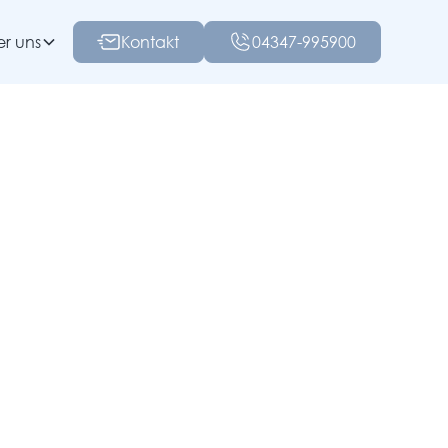
r uns
Kontakt
04347-995900