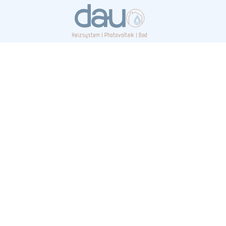
Effizient und
professionell in
Oppendorf für 
und Sanitär