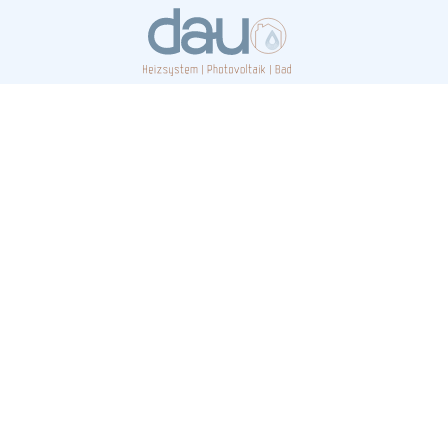
Suchsdorf vertra
Experten für He
und Sanitär