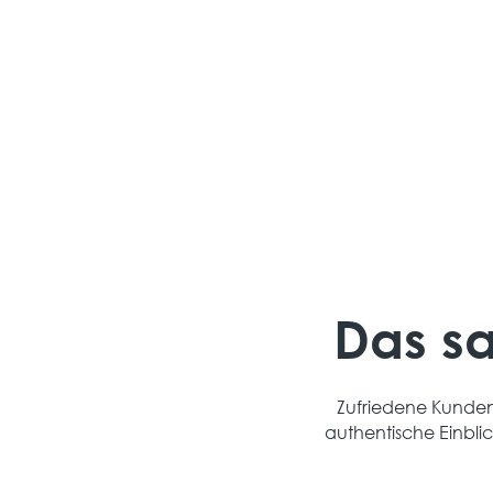
Jede Wärmepumpe wird individuell ausgelegt –
inklusive Heizlastberechnung und
Systemkonzept.
Das s
Zufriedene Kunden 
authentische Einbli