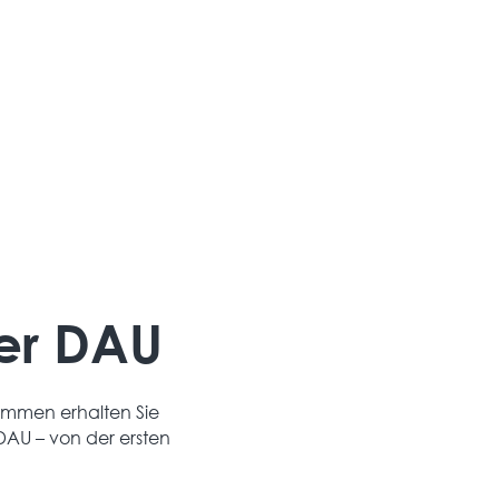
Auch nach der Installation bleibt Ihr System
zuverlässig – durch regelmäßige Wartung und
schnellen Service.
er DAU
timmen erhalten Sie
DAU – von der ersten