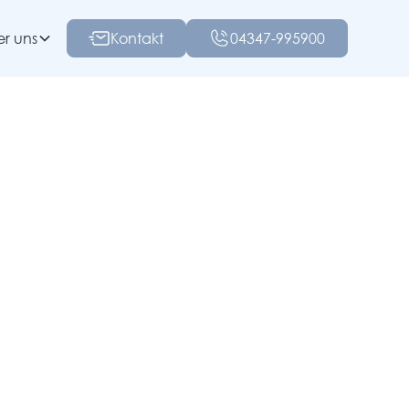
r uns
Kontakt
04347-995900