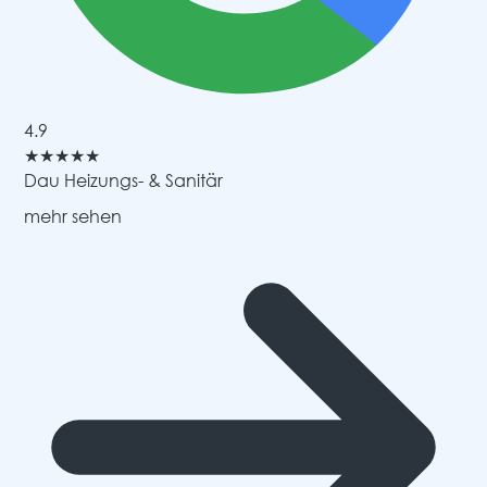
4.9
★
★
★
★
★
Dau Heizungs- & Sanitär
mehr sehen