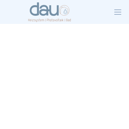
Auszubildender
(m/w/d)
Beginne Deinen neuen Lebensabschnitt in der
Berufswelt gemeinsam mit uns! Entdecke die
Ausbildung als Anlagenmechaniker (m/w/d) SHK.
Jetzt bewerben